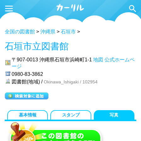
全国の図書館
>
沖縄県
>
石垣市
>
石垣市立図書館
〒907-0013
沖縄県石垣市浜崎町1-1
地図
公式ホームペ
ージ
0980-83-3862
図書館(地域) /
Okinawa_Ishigaki / 102954
基本情報
スタンプ
写真