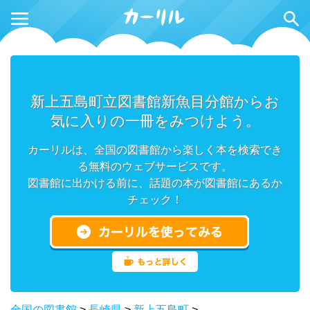
新上五島町立図書館新魚目分館からお
気に入りの一冊をみつけよう。
カーリルは、全国の図書館から楽しく本を検索でき
る無料のウェブサービスです。
図書館に出かける前に、話題の本が図書館にあるか
チェック！
全国の図書館
>
長崎県
>
新上五島町
>