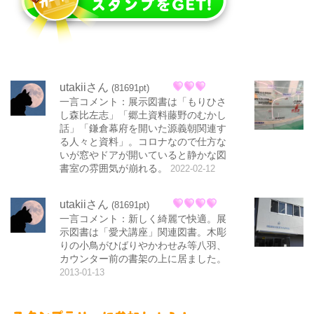
utakiiさん
(81691pt)
一言コメント：展示図書は「もりひさ
し森比左志」「郷土資料藤野のむかし
話」「鎌倉幕府を開いた源義朝関連す
る人々と資料」。コロナなので仕方な
いが窓やドアが開いていると静かな図
書室の雰囲気が崩れる。
2022-02-12
utakiiさん
(81691pt)
一言コメント：新しく綺麗で快適。展
示図書は「愛犬講座」関連図書。木彫
りの小鳥がひばりやかわせみ等八羽、
カウンター前の書架の上に居ました。
2013-01-13