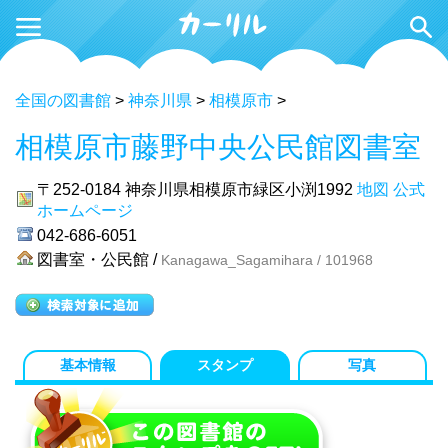
全国の図書館
>
神奈川県
>
相模原市
>
相模原市藤野中央公民館図書室
〒252-0184
神奈川県相模原市緑区小渕1992
地図
公式
ホームページ
042-686-6051
図書室・公民館 /
Kanagawa_Sagamihara / 101968
基本情報
スタンプ
写真