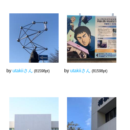
by
utakiiさん
by
utakiiさん
(81598pt)
(81598pt)