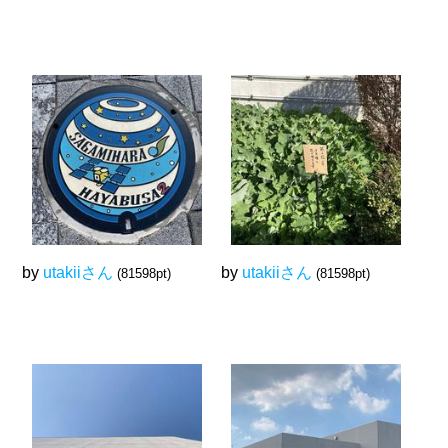
by
utakiiさん
by
utakiiさん
(81598pt)
(81598pt)