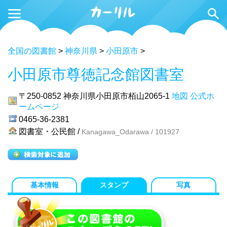
全国の図書館
>
神奈川県
>
小田原市
>
小田原市尊徳記念館図書室
〒250-0852
神奈川県小田原市栢山2065-1
地図
公式ホ
ームページ
0465-36-2381
図書室・公民館 /
Kanagawa_Odarawa / 101927
基本情報
スタンプ
写真