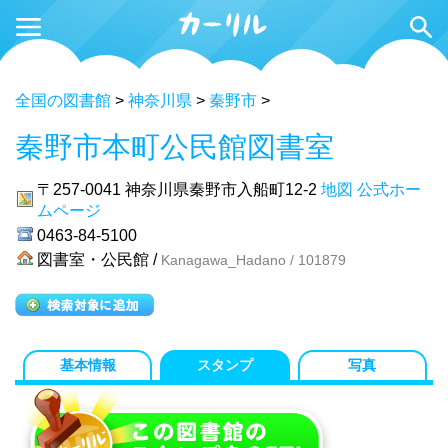
全国の図書館
>
神奈川県
>
秦野市
>
秦野市本町公民館図書室
〒257-0041
神奈川県秦野市入船町12-2
地図
公式ホー
ムページ
0463-84-5100
図書室・公民館 /
Kanagawa_Hadano / 101879
基本情報
スタンプ
写真