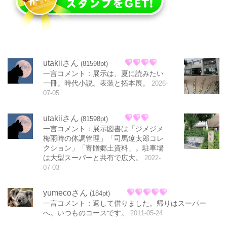
utakiiさん
(81598pt)
一言コメント：展示は、夏に読みたい
一冊。時代小説。表装と拓本展。
2026-
07-05
utakiiさん
(81598pt)
一言コメント：展示図書は「ジメジメ
梅雨時の体調管理」「司馬遼太郎コレ
クション」「寄贈郷土資料」。駐車場
は大型スーパーと共有で広大。
2022-
07-03
yumecoさん
(184pt)
一言コメント：返して借りました。帰りはスーパー
へ。いつものコースです。
2011-05-24