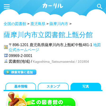
全国の図書館
>
鹿児島県
>
薩摩川内市
>
薩摩川内市立図書館上甑分館
〒896-1201
鹿児島県薩摩川内市上甑町中甑481-1
地図
公式ホームページ
09969-2-0001
図書館(地域) /
Kagoshima_Satsumasendai / 101804
基本情報
スタンプ
写真