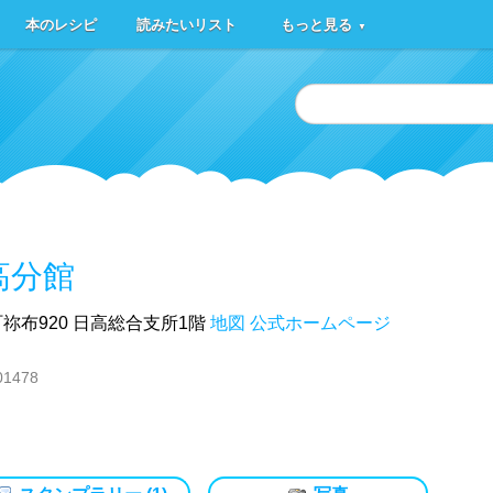
本のレシピ
読みたいリスト
もっと見る
▼
高分館
祢布920 日高総合支所1階
地図
公式ホームページ
01478