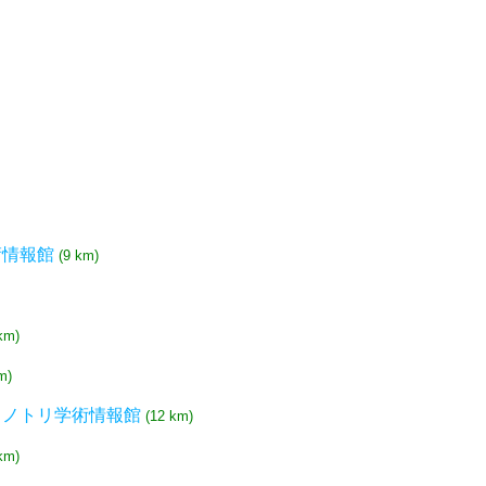
術情報館
(9 km)
km)
m)
ウノトリ学術情報館
(12 km)
km)