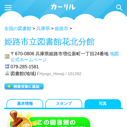
全国の図書館
>
兵庫県
>
姫路市
>
姫路市立図書館花北分館
〒670-0806
兵庫県姫路市増位新町一丁目24番地
地図
公式ホームページ
079-285-1581
図書館(地域) /
Hyogo_Himeji / 101392
基本情報
スタンプ
写真