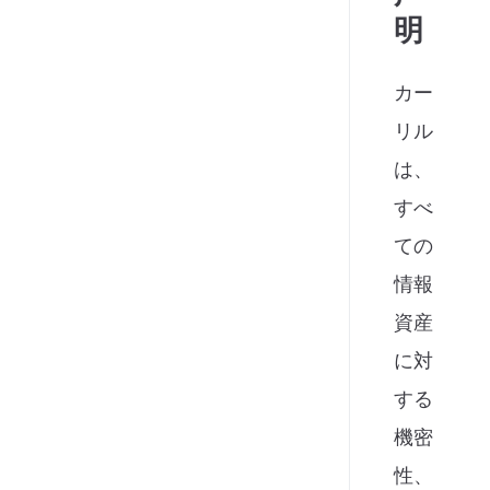
明
カー
リル
は、
すべ
ての
情報
資産
に対
する
機密
性、