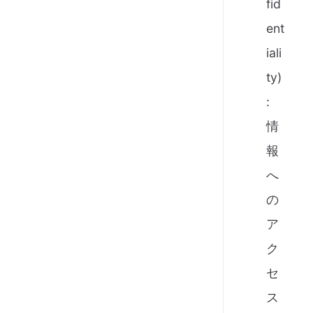
fid
ent
iali
ty)
:
情
報
へ
の
ア
ク
セ
ス