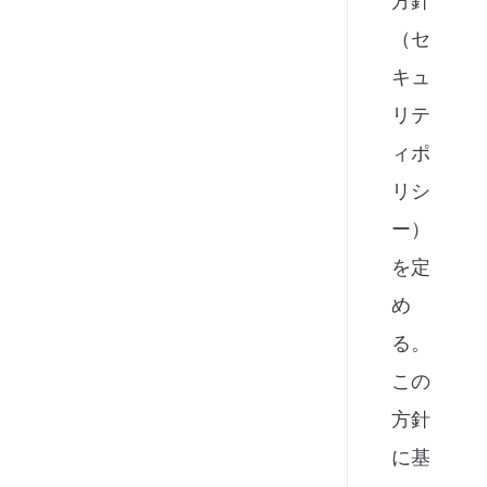
方針
（セ
キュ
リテ
ィポ
リシ
ー）
を定
め
る。
この
方針
に基