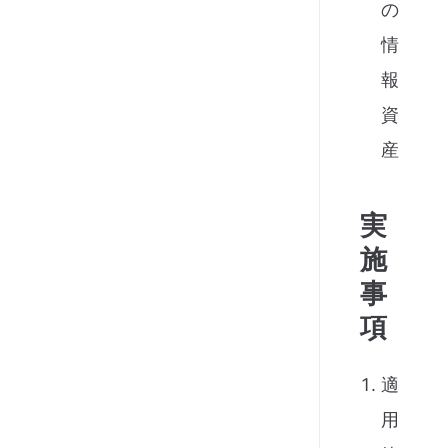
の
情
報
資
産
実
施
事
項
適
用