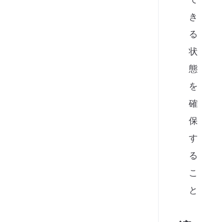
き
る
状
態
を
確
保
す
る
こ
と