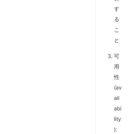
す
る
こ
と
可
用
性
(av
ail
abi
lity
):