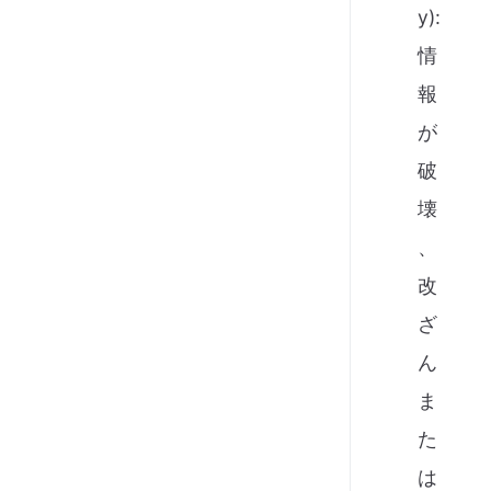
y):
情
報
が
破
壊
、
改
ざ
ん
ま
た
は