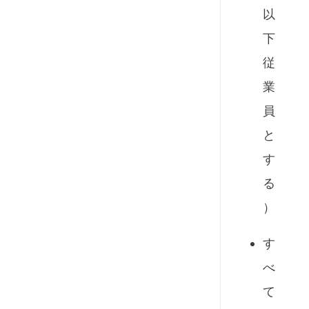
以
下
従
業
員
と
す
る
）
す
べ
て