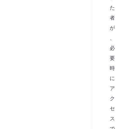
た
者
が
、
必
要
時
に
ア
ク
セ
ス
で