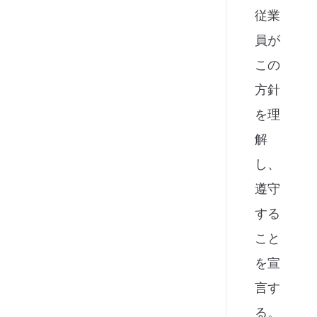
従業
員が
この
方針
を理
解
し、
遵守
する
こと
を宣
言す
る。