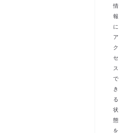
情
報
に
ア
ク
セ
ス
で
き
る
状
態
を