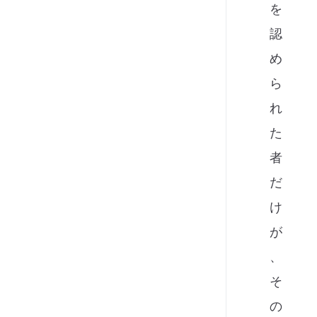
を
認
め
ら
れ
た
者
だ
け
が
、
そ
の