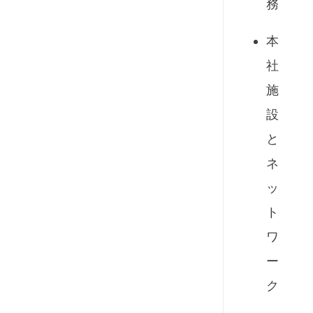
務
本
社
施
設
と
ネ
ッ
ト
ワ
ー
ク