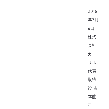
2019
年7月
9日
株式
会社
カー
リル
代表
取締
役 吉
本龍
司