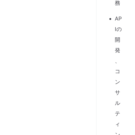
務
AP
Iの
開
発
、
コ
ン
サ
ル
テ
ィ
ン