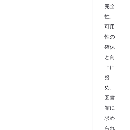
完全
性、
可用
性の
確保
と向
上に
努
め、
図書
館に
求め
られ