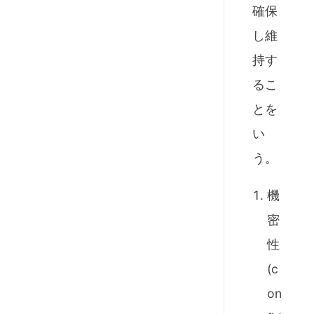
確保
し維
持す
るこ
とを
い
う。
機
密
性
(c
on