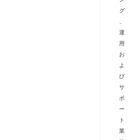
グ
、
運
用
お
よ
び
サ
ポ
ー
ト
業