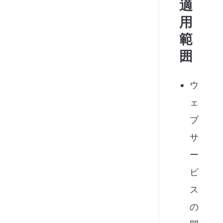
適
用
範
囲
ウ
ェ
ブ
サ
ー
ビ
ス
の