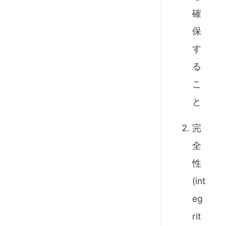
確
保
す
る
こ
と
完
全
性
(int
eg
rit