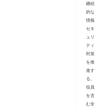
継続
的な
情報
セキ
ュリ
ティ
対策
を推
進す
る。
役員
を含
む全