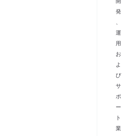
開
発
、
運
用
お
よ
び
サ
ポ
ー
ト
業