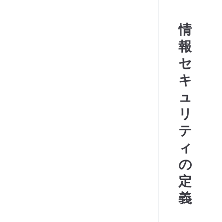
情
報
セ
キ
ュ
リ
テ
ィ
の
定
義