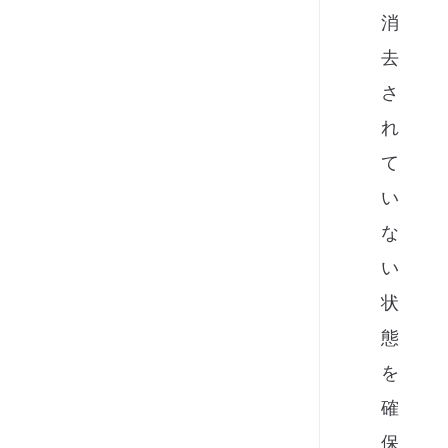
消
去
さ
れ
て
い
な
い
状
態
を
確
保