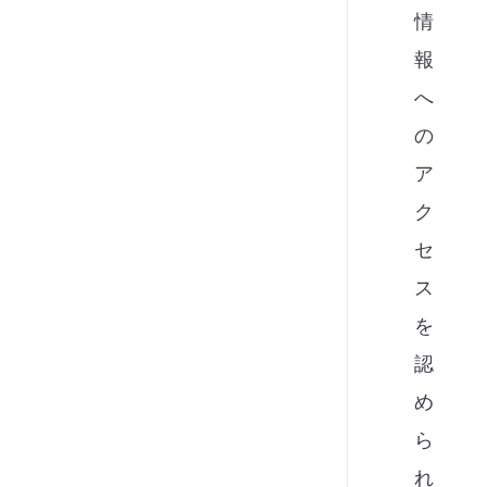
情
報
へ
の
ア
ク
セ
ス
を
認
め
ら
れ