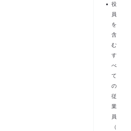
役
員
を
含
む
す
べ
て
の
従
業
員
（