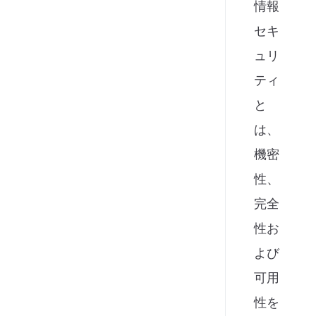
情報
セキ
ュリ
ティ
と
は、
機密
性、
完全
性お
よび
可用
性を