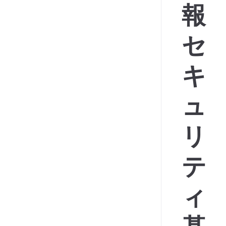
報
セ
キ
ュ
リ
テ
ィ